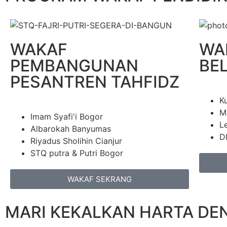
WAKAF
WA
PEMBANGUNAN
BE
PESANTREN TAHFIDZ
Ku
M
Imam Syafi'i Bogor
L
Albarokah Banyumas
Dl
Riyadus Sholihin Cianjur
STQ putra & Putri Bogor
WAKAF SEKRANG
MARI KEKALKAN HARTA D