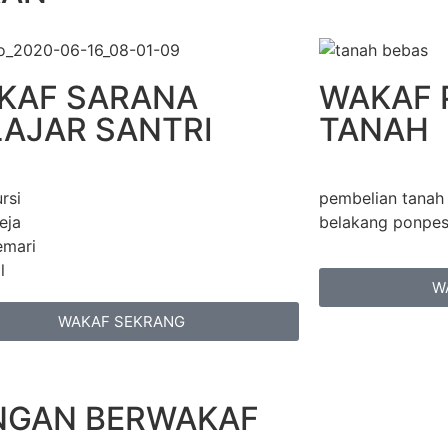
KAF SARANA
WAKAF 
LAJAR SANTRI
TANAH
rsi
pembelian tanah 
eja
belakang ponpe
emari
l
W
WAKAF SEKRANG
ENGAN BERWAKAF