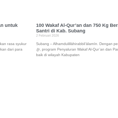
an untuk
100 Wakaf Al-Qur’an dan 750 Kg Ber
Santri di Kab. Subang
2 Februari 2026
kan rasa syukur
Subang – Alhamdulillāhirabbil‘ālamīn. Dengan p
ﷻ, program Penyaluran Wakaf Al-Qur’an dan Pangan Beras telah terlaksana dengan
baik di wilayah Kabupaten