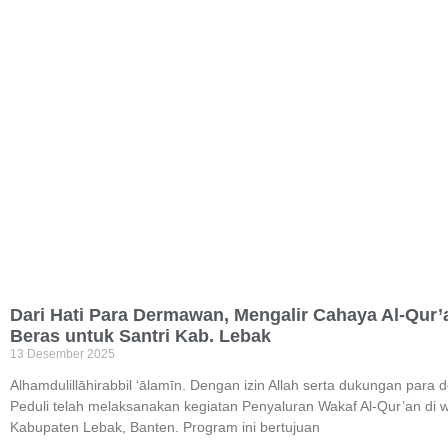
Dari Hati Para Dermawan, Mengalir Cahaya Al-Qur’
Beras untuk Santri Kab. Lebak
13 Desember 2025
Alhamdulillāhirabbil ‘ālamīn. Dengan izin Allah serta dukungan para 
Peduli telah melaksanakan kegiatan Penyaluran Wakaf Al-Qur’an di w
Kabupaten Lebak, Banten. Program ini bertujuan