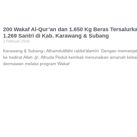
200 Wakaf Al-Qur’an dan 1.650 Kg Beras Tersalurk
1.269 Santri di Kab. Karawang & Subang
2 Februari 2026
Karawang & Subang– Alhamdulillāhi rabbil‘ālamīn. Dengan memanjat
ke hadirat Allah ﷻ, Alhuda Peduli kembali menunaikan amanah kebaikan dari para
dermawan melalui program Wakaf