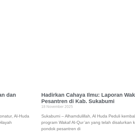
an dan
Hadirkan Cahaya Ilmu: Laporan Wak
Pesantren di Kab. Sukabumi
18 November 2025
donatur, Al-Huda
Sukabumi – Alhamdulillah, Al Huda Peduli kemba
ilayah
program Wakaf Al-Qur’an yang telah disalurkan k
pondok pesantren di