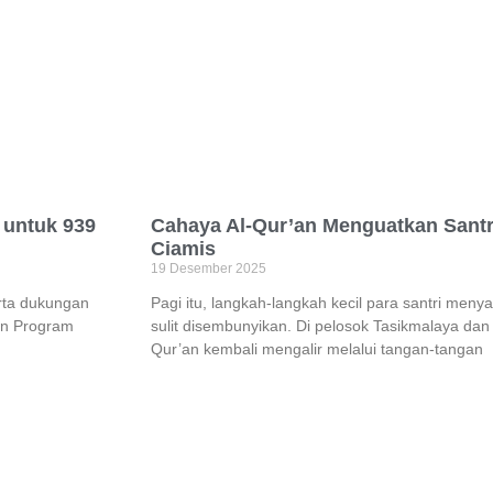
 untuk 939
Cahaya Al-Qur’an Menguatkan Santr
Ciamis
19 Desember 2025
erta dukungan
Pagi itu, langkah-langkah kecil para santri me
an Program
sulit disembunyikan. Di pelosok Tasikmalaya dan 
Qur’an kembali mengalir melalui tangan-tangan