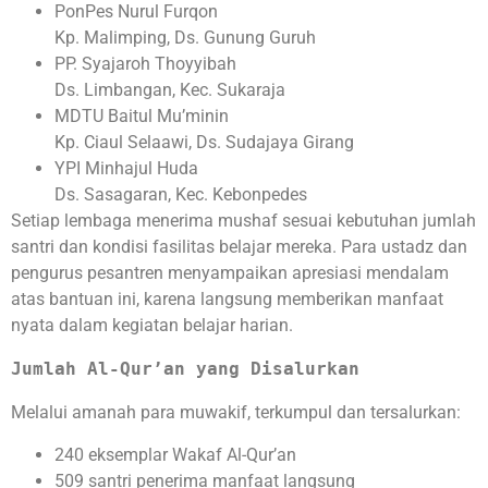
PonPes Nurul Furqon
Kp. Malimping, Ds. Gunung Guruh
PP. Syajaroh Thoyyibah
Ds. Limbangan, Kec. Sukaraja
MDTU Baitul Mu’minin
Kp. Ciaul Selaawi, Ds. Sudajaya Girang
YPI Minhajul Huda
Ds. Sasagaran, Kec. Kebonpedes
Setiap lembaga menerima mushaf sesuai kebutuhan jumlah
santri dan kondisi fasilitas belajar mereka. Para ustadz dan
pengurus pesantren menyampaikan apresiasi mendalam
atas bantuan ini, karena langsung memberikan manfaat
nyata dalam kegiatan belajar harian.
Jumlah Al-Qur’an yang Disalurkan
Melalui amanah para muwakif, terkumpul dan tersalurkan:
240 eksemplar Wakaf Al-Qur’an
509 santri penerima manfaat langsung