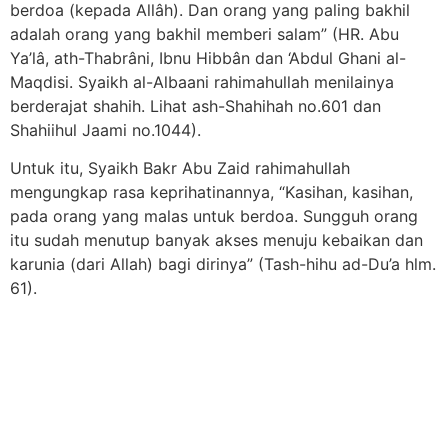
berdoa (kepada Allâh). Dan orang yang paling bakhil
adalah orang yang bakhil memberi salam” (HR. Abu
Ya’lâ, ath-Thabrâni, Ibnu Hibbân dan ‘Abdul Ghani al-
Maqdisi. Syaikh al-Albaani rahimahullah menilainya
berderajat shahih. Lihat ash-Shahihah no.601 dan
Shahiihul Jaami no.1044).
Untuk itu, Syaikh Bakr Abu Zaid rahimahullah
mengungkap rasa keprihatinannya, “Kasihan, kasihan,
pada orang yang malas untuk berdoa. Sungguh orang
itu sudah menutup banyak akses menuju kebaikan dan
karunia (dari Allah) bagi dirinya” (Tash-hihu ad-Du’a hlm.
61).