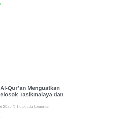
»
 Al-Qur’an Menguatkan
Pelosok Tasikmalaya dan
er 2025
Tidak ada komentar
»