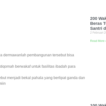
200 Wak
Beras T
Santri 
2 Februari 
Read More 
para dermawanlah pembangunan tersebut bisa
stiqomah berwakaf untuk fasilitas ibadah para
sebut menjadi bekal pahala yang berlipat ganda dan
miin
100 Wak