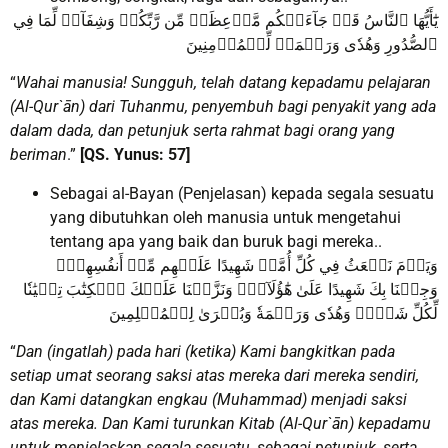
يَٰٓأَيُّهَا ٱلنَّاسُ قَدۡ جَآءَتۡكُم مَّوۡعِظَةٞ مِّن رَّبِّكُمۡ وَشِفَآءٞ لِّمَا فِي
ٱلصُّدُورِ وَهُدٗى وَرَحۡمَةٞ لِّلۡمُؤۡمِنِينَ
“
Wahai manusia! Sungguh, telah datang kepadamu pelajaran
(Al-Qur`ān) dari Tuhanmu, penyembuh bagi penyakit yang ada
dalam dada, dan petunjuk serta rahmat bagi orang yang
beriman
.”
[QS. Yunus: 57]
Sebagai al-Bayan (Penjelasan) kepada segala sesuatu
yang dibutuhkan oleh manusia untuk mengetahui
tentang apa yang baik dan buruk bagi mereka..
وَيَوۡمَ نَبۡعَثُ فِي كُلِّ أُمَّةٖ شَهِيدًا عَلَيۡهِم مِّنۡ أَنفُسِهِمۡۖ
وَجِئۡنَا بِكَ شَهِيدًا عَلَىٰ هَٰٓؤُلَآءِۚ وَنَزَّلۡنَا عَلَيۡكَ ٱلۡكِتَٰبَ تِبۡيَٰنٗا
لِّكُلِّ شَيۡءٖ وَهُدٗى وَرَحۡمَةٗ وَبُشۡرَىٰ لِلۡمُسۡلِمِينَ
“
Dan (ingatlah) pada hari (ketika) Kami bangkitkan pada
setiap umat seorang saksi atas mereka dari mereka sendiri,
dan Kami datangkan engkau (Muhammad) menjadi saksi
atas mereka. Dan Kami turunkan Kitab (Al-Qur`ān) kepadamu
untuk menjelaskan segala sesuatu, sebagai petunjuk, serta