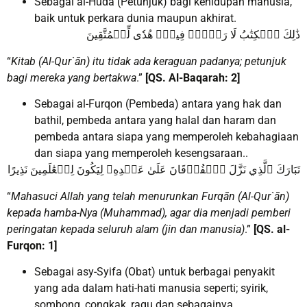
Sebagai al-Huda (Petunjuk) bagi kehidupan manusia,
baik untuk perkara dunia maupun akhirat.
ذَٰلِكَ ٱلۡكِتَٰبُ لَا رَيۡبَۛ فِيهِۛ هُدٗى لِّلۡمُتَّقِينَ
“
Kitab (Al-Qur`ān) itu tidak ada keraguan padanya; petunjuk
bagi mereka yang bertakwa
.”
[QS. Al-Baqarah: 2
]
Sebagai al-Furqon (Pembeda) antara yang hak dan
bathil, pembeda antara yang halal dan haram dan
pembeda antara siapa yang memperoleh kebahagiaan
dan siapa yang memperoleh kesengsaraan..
تَبَارَكَ ٱلَّذِي نَزَّلَ ٱلۡفُرۡقَانَ عَلَىٰ عَبۡدِهِۦ لِيَكُونَ لِلۡعَٰلَمِينَ نَذِيرًا
“
Mahasuci Allah yang telah menurunkan Furqān (Al-Qur`ān)
kepada hamba-Nya (Muhammad), agar dia menjadi pemberi
peringatan kepada seluruh alam (jin dan manusia)
.”
[QS. al-
Furqon: 1]
Sebagai asy-Syifa (Obat) untuk berbagai penyakit
yang ada dalam hati-hati manusia seperti; syirik,
sombong, congkak, ragu dan sebagainya..