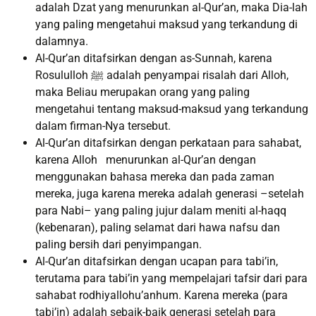
adalah Dzat yang menurunkan al-Qur’an, maka Dia-lah
yang paling mengetahui maksud yang terkandung di
dalamnya.
Al-Qur’an ditafsirkan dengan as-Sunnah, karena
Rosululloh ﷺ adalah penyampai risalah dari Alloh,
maka Beliau merupakan orang yang paling
mengetahui tentang maksud-maksud yang terkandung
dalam firman-Nya tersebut.
Al-Qur’an ditafsirkan dengan perkataan para sahabat,
karena Alloh menurunkan al-Qur’an dengan
menggunakan bahasa mereka dan pada zaman
mereka, juga karena mereka adalah generasi –setelah
para Nabi– yang paling jujur dalam meniti al-haqq
(kebenaran), paling selamat dari hawa nafsu dan
paling bersih dari penyimpangan.
Al-Qur’an ditafsirkan dengan ucapan para tabi’in,
terutama para tabi’in yang mempelajari tafsir dari para
sahabat rodhiyallohu’anhum. Karena mereka (para
tabi’in) adalah sebaik-baik generasi setelah para