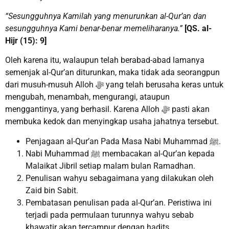
“Sesungguhnya Kamilah yang menurunkan al-Qur’an dan
sesungguhnya Kami benar-benar memeliharanya.”
[QS. al-
Hijr (15): 9]
Oleh karena itu, walaupun telah berabad-abad lamanya
semenjak al-Qur’an diturunkan, maka tidak ada seorangpun
dari musuh-musuh Alloh ﷻ yang telah berusaha keras untuk
mengubah, menambah, mengurangi, ataupun
menggantinya, yang berhasil. Karena Alloh ﷻ pasti akan
membuka kedok dan menyingkap usaha jahatnya tersebut.
Penjagaan al-Qur’an Pada Masa Nabi Muhammad ﷺ.
Nabi Muhammad ﷺ membacakan al-Qur’an kepada
Malaikat Jibril setiap malam bulan Ramadhan.
Penulisan wahyu sebagaimana yang dilakukan oleh
Zaid bin Sabit.
Pembatasan penulisan pada al-Qur’an. Peristiwa ini
terjadi pada permulaan turunnya wahyu sebab
khawatir akan tercampur dengan hadits.