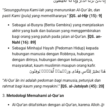
إِنَّا نَحۡنُ نَزَّلۡنَا ٱلذِّكۡرَ وَإِنَّا لَهُۥ لَحَٰفِظُونَ
“
Sesungguhnya Kami-lah yang menurunkan Al-Qur`ān, dan
pasti Kami (pula) yang memeliharanya
.”
[QS. al-Hijr (15): 9]
Sebagai al-Busyra (Berita Gembira) yang menjelaskan
akhir yang baik dan balasan yang menggembirakan
bagi orang yang patuh pada jalan al-Qur’an.
[QS. an-
Nahl (16): 89]
Sebagai Minhajul Hayah (Pedoman Hidup) kepada
hubungan manusia dengan Robbnya, hubungan
dengan dirinya, hubungan dengan keluarganya,
masyarakat, kaum muslimin maupun orang kafir.
هَٰذَا بَصَٰٓئِرُ لِلنَّاسِ وَهُدٗى وَرَحۡمَةٞ لِّقَوۡمٖ يُوقِنُونَ
“
Al-Qur`ān ini adalah pedoman bagi manusia, petunjuk dan
rahmat bagi kaum yang meyakini
.”
[QS. al-Jatsiyah (45): 20]
3.
Metodologi Memahami al-Qur’an
Al-Qur’an ditafsirkan dengan al-Qur’an, karena Alloh ﷻ