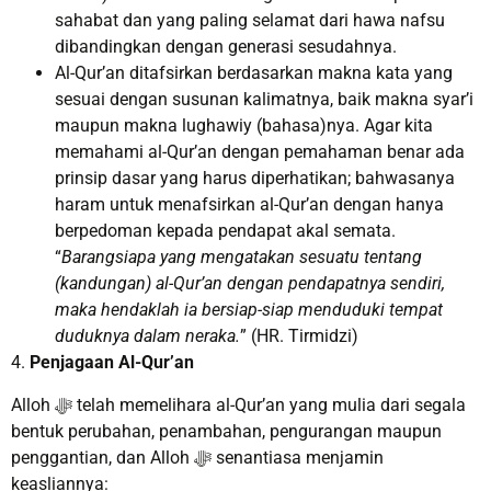
sahabat dan yang paling selamat dari hawa nafsu
dibandingkan dengan generasi sesudahnya.
Al-Qur’an ditafsirkan berdasarkan makna kata yang
sesuai dengan susunan kalimatnya, baik makna syar’i
maupun makna lughawiy (bahasa)nya. Agar kita
memahami al-Qur’an dengan pemahaman benar ada
prinsip dasar yang harus diperhatikan; bahwasanya
haram untuk menafsirkan al-Qur’an dengan hanya
berpedoman kepada pendapat akal semata.
“
Barangsiapa yang mengatakan sesuatu tentang
(kandungan) al-Qur’an dengan pendapatnya sendiri,
maka hendaklah ia bersiap-siap menduduki tempat
duduknya dalam neraka.
” (HR. Tirmidzi)
4.
Penjagaan Al-Qur’an
Alloh ﷻ telah memelihara al-Qur’an yang mulia dari segala
bentuk perubahan, penambahan, pengurangan maupun
penggantian, dan Alloh ﷻ senantiasa menjamin
keasliannya: