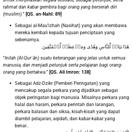
rahmat dan kabar gembira bagi orang yang berserah diri
(muslim).
”
[QS. an-Nahl: 89]
Sebagai al-Mau’izhah (Nasihat) yang akan membawa
mereka kembali kepada tujuan penciptaan yang
sebenarnya.
هَٰذَا بَيَانٞ لِّلنَّاسِ وَهُدٗى وَمَوۡعِظَةٞ لِّلۡمُتَّقِينَ
“
Inilah (Al-Qur`ān) suatu keterangan yang jelas untuk semua
manusia, dan menjadi petunjuk serta pelajaran bagi orang-
orang yang bertakwa
.”
[QS. Ali Imron: 138]
Sebagai Adz-Dzikr (Pemberi Peringatan) yang
mencakup segala perkara yang dijadikan sebagai
objek peringatan bagi manusia. Misalnya perkara yang
halal dan haram, perkara perintah dan larangan,
perkara balasan dan siksa, kisah-kisah yang dapat
diambil pelajaran, aqidah, dan kabar-kabar yang
benar..