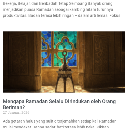
Bekerja, Belajar, dan Beribadah Tetap Seimbang Banyak orang
menjadikan puasa Ramadan sebagai kambing hitam turunnya
produktivitas. Badan terasa lebih ringan – dalam arti lemas. Fokus
Mengapa Ramadan Selalu Dirindukan oleh Orang
Beriman?
27 Januari 2026
Ada getaran halus yang sulit diterjemahkan setiap kali Ramadan
mulai mendekat. Tanpa sadar, hati terasa lebih peka. Pikiran