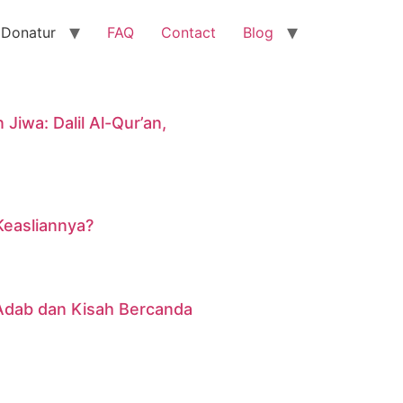
 Donatur
FAQ
Contact
Blog
iwa: Dalil Al-Qur’an,
Keasliannya?
 Adab dan Kisah Bercanda