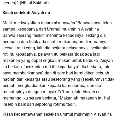
semua)”
. (HR. al-Bukhari)
Kisah sedekah Aisyah r.a
Malik meriwayatkan dalam
al-muwatha
“Bahwasanya telah
sampai kepadanya dari Ummul mukminin Aisyah r.a –
Bahwa seorang miskin meminta kepadanya, sedang dia
berpuasa dan tidak ada suatu makananpun di rumahnya
kecuali roti kering, lalu dia berkata pelayannya, ‘berikanlah
roti itu kepadanya’, pelayan itu berkata,’tidak ada lagi
makanan yang dapat engkau makan untuk berbuka’, Aisyah
r.a berkata, ‘berikanlah roti itu kepadanya’, dia berkata,’Lalu
saya memberikannya’, dan di sore hari kami diberi sebuah
hadiah dari keluarga atau seseorang yang (sebelumny) tidak
pernah menghadiahkan kepada kami domba, dan dia
menutupinya dengan minyak Za’faran, lalu Aisyah r.a
memanggilku seraya berkata, ‘ Makanlah makanan ini, hal
ini lebih baik dari sepotong rotimu tadi”.
Kisah kedermawanan sedekah ummul mukminin Aisyah r.a