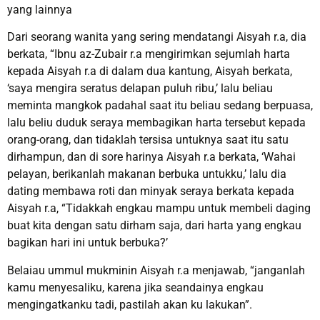
yang lainnya
Dari seorang wanita yang sering mendatangi Aisyah r.a, dia
berkata, “Ibnu az-Zubair r.a mengirimkan sejumlah harta
kepada Aisyah r.a di dalam dua kantung, Aisyah berkata,
‘saya mengira seratus delapan puluh ribu,’ lalu beliau
meminta mangkok padahal saat itu beliau sedang berpuasa,
lalu beliu duduk seraya membagikan harta tersebut kepada
orang-orang, dan tidaklah tersisa untuknya saat itu satu
dirhampun, dan di sore harinya Aisyah r.a berkata, ‘Wahai
pelayan, berikanlah makanan berbuka untukku,’ lalu dia
dating membawa roti dan minyak seraya berkata kepada
Aisyah r.a, “Tidakkah engkau mampu untuk membeli daging
buat kita dengan satu dirham saja, dari harta yang engkau
bagikan hari ini untuk berbuka?’
Belaiau ummul mukminin Aisyah r.a menjawab, “janganlah
kamu menyesaliku, karena jika seandainya engkau
mengingatkanku tadi, pastilah akan ku lakukan”.