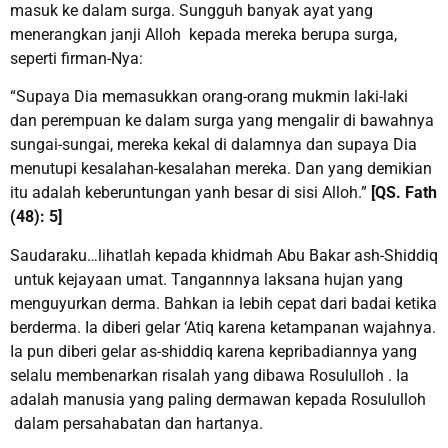
masuk ke dalam surga. Sungguh banyak ayat yang
menerangkan janji Alloh kepada mereka berupa surga,
seperti firman-Nya:
“Supaya Dia memasukkan orang-orang mukmin laki-laki
dan perempuan ke dalam surga yang mengalir di bawahnya
sungai-sungai, mereka kekal di dalamnya dan supaya Dia
menutupi kesalahan-kesalahan mereka. Dan yang demikian
itu adalah keberuntungan yanh besar di sisi Alloh.”
[QS. Fath
(48): 5]
Saudaraku…lihatlah kepada khidmah Abu Bakar ash-Shiddiq
untuk kejayaan umat. Tangannnya laksana hujan yang
menguyurkan derma. Bahkan ia lebih cepat dari badai ketika
berderma. Ia diberi gelar ‘Atiq karena ketampanan wajahnya.
Ia pun diberi gelar as-shiddiq karena kepribadiannya yang
selalu membenarkan risalah yang dibawa Rosululloh . Ia
adalah manusia yang paling dermawan kepada Rosululloh
dalam persahabatan dan hartanya.