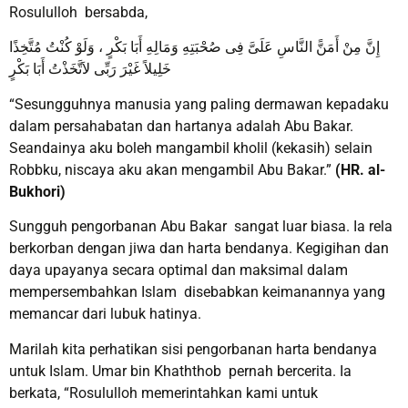
Rosululloh bersabda,
إِنَّ مِنْ أَمَنًّ النَّاسِ عَلَىَّ فِى صُحْبَتِهِ وَمَالِهِ أَبَا بَكْرٍ ، وَلَوْ كُنْتُ مُتَّخِذًا
خَلِيلاً غَيْرَ رَبِّى لاَتَّخَذْتُ أَبَا بَكْرٍ
“Sesungguhnya manusia yang paling dermawan kepadaku
dalam persahabatan dan hartanya adalah Abu Bakar.
Seandainya aku boleh mangambil kholil (kekasih) selain
Robbku, niscaya aku akan mengambil Abu Bakar.”
(HR. al-
Bukhori)
Sungguh pengorbanan Abu Bakar sangat luar biasa. Ia rela
berkorban dengan jiwa dan harta bendanya. Kegigihan dan
daya upayanya secara optimal dan maksimal dalam
mempersembahkan Islam disebabkan keimanannya yang
memancar dari lubuk hatinya.
Marilah kita perhatikan sisi pengorbanan harta bendanya
untuk Islam. Umar bin Khaththob pernah bercerita. Ia
berkata, “Rosululloh memerintahkan kami untuk