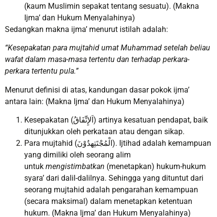
(kaum Muslimin sepakat tentang sesuatu). (Makna
Ijma’ dan Hukum Menyalahinya)
Sedangkan makna ijma’ menurut istilah adalah:
“Kesepakatan para mujtahid umat Muhammad setelah beliau
wafat dalam masa-masa tertentu dan terhadap perkara-
perkara tertentu pula.”
Menurut definisi di atas, kandungan dasar pokok ijma’
antara lain: (Makna Ijma’ dan Hukum Menyalahinya)
Kesepakatan (اَلإِتِّفَاقُ) artinya kesatuan pendapat, baik
ditunjukkan oleh perkataan atau dengan sikap.
Para mujtahid (الْمُجْتَتِهدُوْنَ). Ijtihad adalah kemampuan
yang dimiliki oleh seorang alim
untuk
mengistimbatkan
(menetapkan) hukum-hukum
syara’ dari dalil-dalilnya. Sehingga yang dituntut dari
seorang mujtahid adalah pengarahan kemampuan
(secara maksimal) dalam menetapkan ketentuan
hukum. (Makna Ijma’ dan Hukum Menyalahinya)