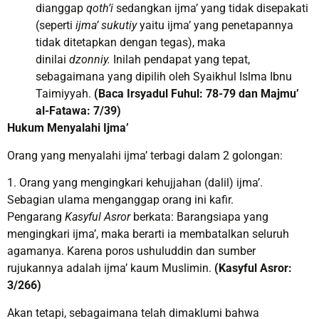
dianggap
qoth’i
sedangkan ijma’ yang tidak disepakati
(seperti
ijma’ sukutiy
yaitu ijma’ yang penetapannya
tidak ditetapkan dengan tegas), maka
dinilai
dzonniy.
Inilah pendapat yang tepat,
sebagaimana yang dipilih oleh Syaikhul Islma Ibnu
Taimiyyah.
(Baca Irsyadul Fuhul: 78-79 dan Majmu’
al-Fatawa: 7/39)
Hukum Menyalahi Ijma’
Orang yang menyalahi ijma’ terbagi dalam 2 golongan:
1. Orang yang mengingkari kehujjahan (dalil) ijma’.
Sebagian ulama menganggap orang ini kafir.
Pengarang
Kasyful Asror
berkata: Barangsiapa yang
mengingkari ijma’, maka berarti ia membatalkan seluruh
agamanya. Karena poros ushuluddin dan sumber
rujukannya adalah ijma’ kaum Muslimin.
(Kasyful Asror:
3/266)
Akan tetapi, sebagaimana telah dimaklumi bahwa