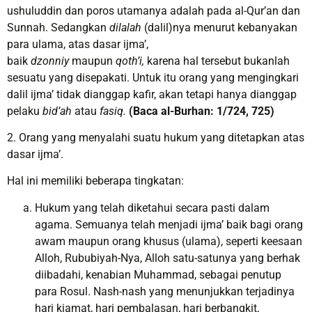
ushuluddin dan poros utamanya adalah pada al-Qur’an dan
Sunnah. Sedangkan
dilalah
(dalil)nya menurut kebanyakan
para ulama, atas dasar ijma’,
baik
dzonniy
maupun
qoth’i,
karena hal tersebut bukanlah
sesuatu yang disepakati. Untuk itu orang yang mengingkari
dalil ijma’ tidak dianggap kafir, akan tetapi hanya dianggap
pelaku
bid’ah
atau
fasiq.
(Baca al-Burhan: 1/724, 725)
2. Orang yang menyalahi suatu hukum yang ditetapkan atas
dasar ijma’.
Hal ini memiliki beberapa tingkatan:
Hukum yang telah diketahui secara pasti dalam
agama. Semuanya telah menjadi ijma’ baik bagi orang
awam maupun orang khusus (ulama), seperti keesaan
Alloh, Rububiyah-Nya, Alloh satu-satunya yang berhak
diibadahi, kenabian Muhammad, sebagai penutup
para Rosul. Nash-nash yang menunjukkan terjadinya
hari kiamat, hari pembalasan, hari berbangkit,