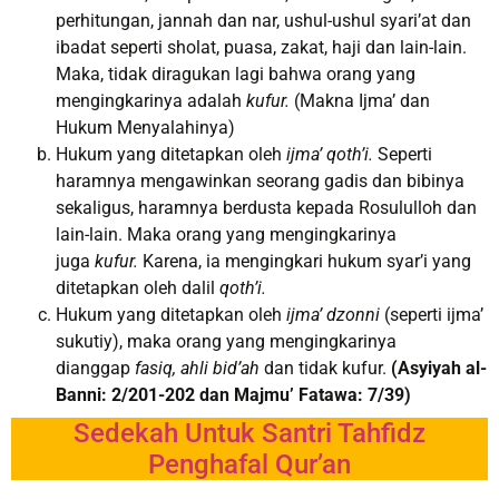
perhitungan, jannah dan nar, ushul-ushul syari’at dan
ibadat seperti sholat, puasa, zakat, haji dan lain-lain.
Maka, tidak diragukan lagi bahwa orang yang
mengingkarinya adalah
kufur.
(Makna Ijma’ dan
Hukum Menyalahinya)
Hukum yang ditetapkan oleh
ijma’ qoth’i.
Seperti
haramnya mengawinkan seorang gadis dan bibinya
sekaligus, haramnya berdusta kepada Rosululloh dan
lain-lain. Maka orang yang mengingkarinya
juga
kufur.
Karena, ia mengingkari hukum syar’i yang
ditetapkan oleh dalil
qoth’i.
Hukum yang ditetapkan oleh
ijma’ dzonni
(seperti ijma’
sukutiy), maka orang yang mengingkarinya
dianggap
fasiq, ahli bid’ah
dan tidak kufur.
(Asyiyah al-
Banni: 2/201-202 dan Majmu’ Fatawa: 7/39)
Sedekah Untuk Santri Tahfidz
Penghafal Qur’an