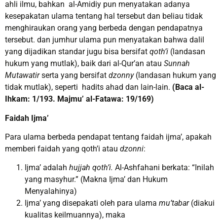
ahli ilmu, bahkan al-Amidiy pun menyatakan adanya
kesepakatan ulama tentang hal tersebut dan beliau tidak
menghiraukan orang yang berbeda dengan pendapatnya
tersebut. dan jumhur ulama pun menyatakan bahwa dalil
yang dijadikan standar jugu bisa bersifat
qoth’i
(landasan
hukum yang mutlak), baik dari al-Qur’an atau
Sunnah
Mutawatir
serta yang bersifat
dzonny
(landasan hukum yang
tidak mutlak), seperti hadits ahad dan lain-lain.
(Baca al-
Ihkam: 1/193. Majmu’ al-Fatawa: 19/169)
Faidah Ijma’
Para ulama berbeda pendapat tentang faidah ijma’, apakah
memberi faidah yang qoth’i atau
dzonni
:
Ijma’ adalah
hujjah qoth’i.
Al-Ashfahani berkata: “Inilah
yang masyhur.” (Makna Ijma’ dan Hukum
Menyalahinya)
Ijma’ yang disepakati oleh para ulama
mu’tabar
(diakui
kualitas keilmuannya), maka