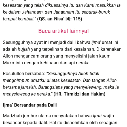
kesesatan yang telah dikuasainya itu dan Kami masukkan ia
ke dalam Jahannam, dan Jahannam itu seburuk-buruk
tempat kembali.”
(QS. an-Nisa’ [4]: 115)
Baca artikel lainnya!
Sesungguhnya ayat ini menjadi dalil bahwa
ijma’
umat ini
adalah
hujjah
yang terpelihara dari kesalahan. Dikarenakan
Alloh mengancam orang yang menyelisihi jalan kaum
Mukminin dengan kehinaan dan api neraka.
Rosululloh bersabda:
“Sesungguhnya Alloh tidak
menghimpun umatku di atas kesesatan. Dan tangan Alloh
bersama jama’ah. Barangsiapa yang menyeleweng, maka ia
menyeleweng ke neraka.”
(HR. Tirmidzi dan Hakim)
Ijma’ Bersandar pada Dalil
Madzhab jumhur ulama menyatakan bahwa
ijma’
wajib
besandar kepada dalil. Hal itu dishohihkan oleh sebagian