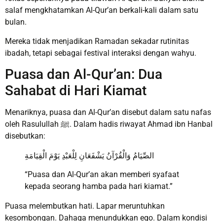
salaf mengkhatamkan Al-Qur’an berkali-kali dalam satu
bulan.
Mereka tidak menjadikan Ramadan sekadar rutinitas
ibadah, tetapi sebagai festival interaksi dengan wahyu.
Puasa dan Al-Qur’an: Dua
Sahabat di Hari Kiamat
Menariknya, puasa dan Al-Qur’an disebut dalam satu nafas
oleh Rasulullah ﷺ. Dalam hadis riwayat Ahmad ibn Hanbal
disebutkan:
الصِّيَامُ وَالْقُرْآنُ يَشْفَعَانِ لِلْعَبْدِ يَوْمَ الْقِيَامَةِ
“Puasa dan Al-Qur’an akan memberi syafaat
kepada seorang hamba pada hari kiamat.”
Puasa melembutkan hati. Lapar meruntuhkan
kesombongan. Dahaga menundukkan ego. Dalam kondisi