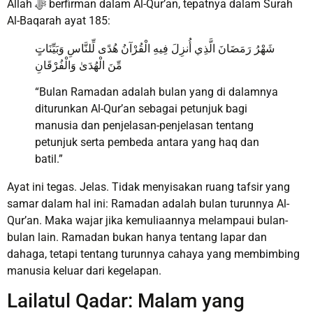
Allah ﷻ berfirman dalam Al-Qur’an, tepatnya dalam Surah
Al-Baqarah ayat 185:
شَهْرُ رَمَضَانَ الَّذِي أُنزِلَ فِيهِ الْقُرْآنُ هُدًى لِّلنَّاسِ وَبَيِّنَاتٍ
مِّنَ الْهُدَىٰ وَالْفُرْقَانِ
“Bulan Ramadan adalah bulan yang di dalamnya
diturunkan Al-Qur’an sebagai petunjuk bagi
manusia dan penjelasan-penjelasan tentang
petunjuk serta pembeda antara yang haq dan
batil.”
Ayat ini tegas. Jelas. Tidak menyisakan ruang tafsir yang
samar dalam hal ini: Ramadan adalah bulan turunnya Al-
Qur’an. Maka wajar jika kemuliaannya melampaui bulan-
bulan lain. Ramadan bukan hanya tentang lapar dan
dahaga, tetapi tentang turunnya cahaya yang membimbing
manusia keluar dari kegelapan.
Lailatul Qadar: Malam yang