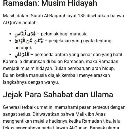
Ramadan: Musim Hidayah
Masih dalam Surah Al-Baqarah ayat 185 disebutkan bahwa
Al-Qur’an adalah:
هُدًى لِّلنَّاسِ
– petunjuk bagi manusia
بَيِّنَاتٍ مِّنَ الْهُدَىٰ
– penjelasan yang nyata tentang
petunjuk
الْفُرْقَانِ
– pembeda antara yang benar dan yang batil
Karena ia diturunkan di bulan Ramadan, maka Ramadan
menjadi musim hidayah. Bulan pembaruan arah hidup.
Bulan ketika manusia diajak kembali menyelaraskan
langkahnya dengan wahyu.
Jejak Para Sahabat dan Ulama
Generasi terbaik umat ini memahami pesan tersebut dengan
sangat serius. Diriwayatkan bahwa Malik ibn Anas
menghentikan majelis hadisnya ketika Ramadan tiba, lalu
fokus sepenuhnya pada tilawah Al-Qur’an. Banyak ulama