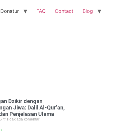
 Donatur
FAQ
Contact
Blog
an Dzikir dengan
gan Jiwa: Dalil Al-Qur’an,
 dan Penjelasan Ulama
26
Tidak ada komentar
 »