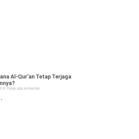
ana Al-Qur’an Tetap Terjaga
annya?
26
Tidak ada komentar
 »