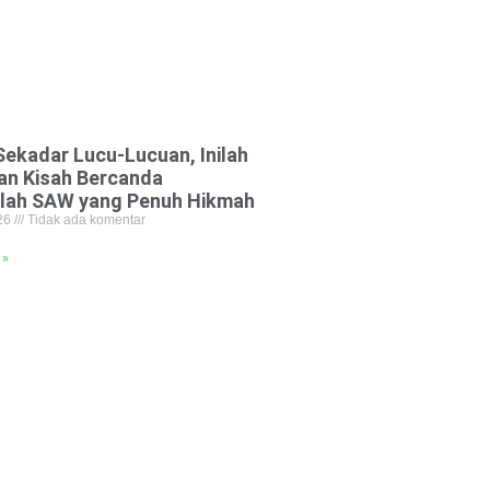
ekadar Lucu-Lucuan, Inilah
an Kisah Bercanda
llah SAW yang Penuh Hikmah
026
Tidak ada komentar
 »