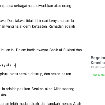
 berpuasa sebagaimana diwajibkan atas orang-
kwa. Dan takwa tidak lahir dari kenyamanan. Ia
nahan yang halal demi ketaatan. Ramadan adalah
di bulan ini. Dalam hadis riwayat Sahih al-Bukhari dan
Bagaim
Keasli
إِذَا جَاءَ رَمَض
15 Juli 20
 pintu-pintu neraka ditutup, dan setan-setan
Read More
si. Ia adalah pelukan. Seakan-akan Allah sedang
diri.
unan lebih mudah diraih, dan langkah menuju Allah