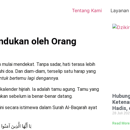
Tentang Kami
Layanan
ndukan oleh Orang
 mulai mendekat. Tanpa sadar, hati terasa lebih
i doa. Dan diam-diam, terselip satu harap yang
tuk bertemu lagi dengannya.
alender hijriah. Ia adalah tamu agung. Tamu yang
Hubung
ahkan sebelum ia benar-benar datang.
Ketenan
 ini secara istimewa dalam Surah Al-Baqarah ayat
Hadis,
28 Juli 20
Read More
يَا أَيُّهَا الَّذِينَ آمَنُ