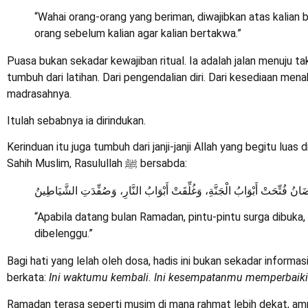
“Wahai orang-orang yang beriman, diwajibkan atas kalian
orang sebelum kalian agar kalian bertakwa.”
Puasa bukan sekadar kewajiban ritual. Ia adalah jalan menuju ta
tumbuh dari latihan. Dari pengendalian diri. Dari kesediaan me
madrasahnya.
Itulah sebabnya ia dirindukan.
Kerinduan itu juga tumbuh dari janji-janji Allah yang begitu luas 
Sahih Muslim, Rasulullah ﷺ bersabda:
َانُ فُتِّحَتْ أَبْوَابُ الْجَنَّةِ، وَغُلِّقَتْ أَبْوَابُ النَّارِ، وَصُفِّدَتِ الشَّيَاطِينُ
“Apabila datang bulan Ramadan, pintu-pintu surga dibuka,
dibelenggu.”
Bagi hati yang lelah oleh dosa, hadis ini bukan sekadar informa
berkata:
Ini waktumu kembali. Ini kesempatanmu memperbaiki 
Ramadan terasa seperti musim di mana rahmat lebih dekat, amp