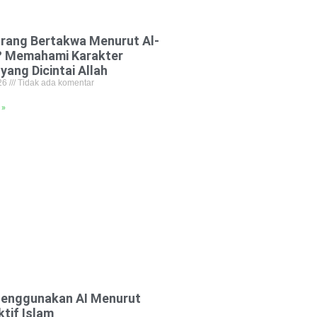
Orang Bertakwa Menurut Al-
? Memahami Karakter
ang Dicintai Allah
026
Tidak ada komentar
 »
Menggunakan AI Menurut
tif Islam