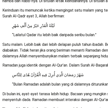
hamba dan Rabb-nya. Di situlah letak keindahannya. Di situlah al
Kerinduan itu memuncak ketika mengingat satu malam yang t
Surah Al-Qadr ayat 3, Allah berfirman:
لَيْلَةُ الْقَدْرِ خَيْرٌ مِنْ أَلْفِ شَهْرٍ
“Lailatul Qadar itu lebih baik daripada seribu bulan.”
Satu malam. Lebih baik dari lebih delapan puluh tahun ibadah. B
diabaikan. Tidak heran jika orang beriman menanti Ramadan den
dalamnya Allah menyembunyikan malam terbaik sepanjang hidu
Ramadan juga identik dengan Al-Qur’an. Dalam Surah Al-Baqara
شَهْرُ رَمَضَانَ الَّذِي أُنزِلَ فِيهِ الْقُرْآنُ هُدًى لِلنَّاسِ
“Bulan Ramadan adalah bulan yang di dalamnya diturunkan
Di bulan ini, ayat-ayat terasa lebih hidup. Bacaan yang mungkin
menyentuh dada. Ramadan membuat interaksi dengan Al-Qur’an 