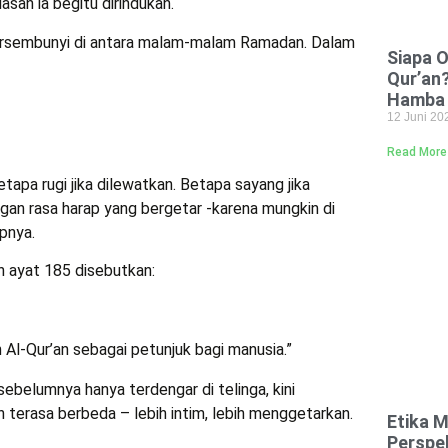
asan ia begitu dirindukan.
ersembunyi di antara malam-malam Ramadan. Dalam
Siapa 
Qur’an
Hamba y
12 Juni 2
Read More
etapa rugi jika dilewatkan. Betapa sayang jika
gan rasa harap yang bergetar -karena mungkin di
pnya.
h ayat 185 disebutkan:
 Al-Qur’an sebagai petunjuk bagi manusia.”
 sebelumnya hanya terdengar di telinga, kini
terasa berbeda – lebih intim, lebih menggetarkan.
Etika 
Perspek