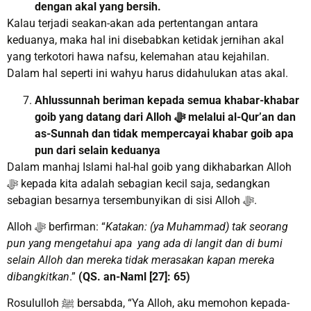
dengan akal yang bersih
.
Kalau terjadi seakan-akan ada pertentangan antara
keduanya, maka hal ini disebabkan ketidak jernihan akal
yang terkotori hawa nafsu, kelemahan atau kejahilan.
Dalam hal seperti ini wahyu harus didahulukan atas akal.
Ahlussunnah beriman kepada semua khabar-khabar
goib yang datang dari Alloh
ﷻ
melalui al-Qur’an dan
as-Sunnah dan tidak mempercayai khabar goib apa
pun dari selain keduanya
Dalam manhaj Islami hal-hal goib yang dikhabarkan Alloh
ﷻ kepada kita adalah sebagian kecil saja, sedangkan
sebagian besarnya tersembunyikan di sisi Alloh ﷻ.
Alloh ﷻ berfirman: “
Katakan: (ya Muhammad) tak seorang
pun yang mengetahui apa yang
ada di langit dan di bumi
selain Alloh dan mereka tidak merasakan kapan mereka
dibangkitkan
.”
(QS. an-Naml [27]: 65)
Rosululloh ﷺ bersabda, “Ya Alloh, aku memohon kepada-