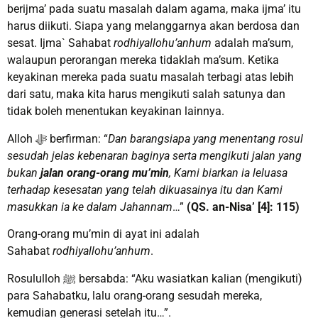
berijma’ pada suatu masalah dalam agama, maka ijma’ itu
harus diikuti. Siapa yang melanggarnya akan berdosa dan
sesat. Ijma` Sahabat
rodhiyallohu’anhum
adalah ma’sum,
walaupun perorangan mereka tidaklah ma’sum. Ketika
keyakinan mereka pada suatu masalah terbagi atas lebih
dari satu, maka kita harus mengikuti salah satunya dan
tidak boleh menentukan keyakinan lainnya.
Alloh ﷻ berfirman: “
Dan barangsiapa yang menentang rosul
sesudah jelas kebenaran baginya serta mengikuti jalan yang
bukan
jalan orang-orang mu’min
, Kami biarkan ia leluasa
terhadap kesesatan yang telah dikuasainya itu dan Kami
masukkan ia ke dalam Jahannam
…”
(QS. an-Nisa’ [4]: 115)
Orang-orang mu’min di ayat ini adalah
Sahabat
rodhiyallohu’anhum
.
Rosululloh ﷺ bersabda: “Aku wasiatkan kalian (mengikuti)
para Sahabatku, lalu orang-orang sesudah mereka,
kemudian generasi setelah itu…”.