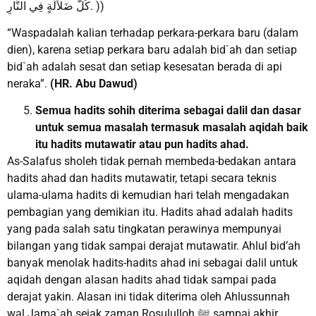
كُلَّ ضَلاَلَةٍ فِي النَّارِ. ))
“Waspadalah kalian terhadap perkara-perkara baru (dalam
dien), karena setiap perkara baru adalah bid`ah dan setiap
bid`ah adalah sesat dan setiap kesesatan berada di api
neraka”.
(HR. Abu Dawud)
Semua hadits sohih diterima sebagai dalil dan dasar
untuk semua masalah termasuk masalah aqidah baik
itu hadits mutawatir atau pun hadits ahad
.
As-Salafus sholeh tidak pernah membeda-bedakan antara
hadits ahad dan hadits mutawatir, tetapi secara teknis
ulama-ulama hadits di kemudian hari telah mengadakan
pembagian yang demikian itu. Hadits ahad adalah hadits
yang pada salah satu tingkatan perawinya mempunyai
bilangan yang tidak sampai derajat mutawatir. Ahlul bid’ah
banyak menolak hadits-hadits ahad ini sebagai dalil untuk
aqidah dengan alasan hadits ahad tidak sampai pada
derajat yakin. Alasan ini tidak diterima oleh Ahlussunnah
wal Jama`ah sejak zaman Rosululloh ﷺ sampai akhir