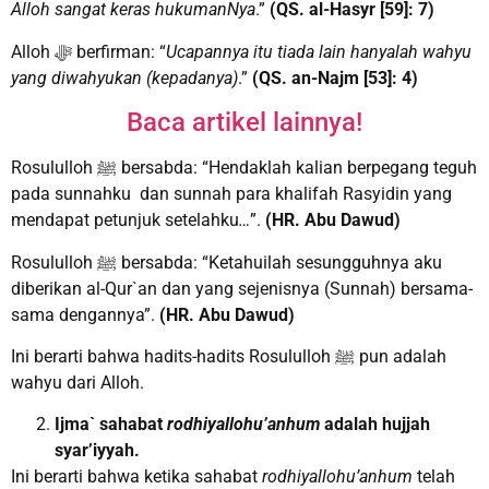
Alloh sangat keras hukumanNya
.”
(QS. al-Hasyr [59]: 7)
Alloh ﷻ berfirman: “
Ucapannya itu tiada lain hanyalah wahyu
yang diwahyukan (kepadanya)
.”
(QS. an-Najm [53]: 4)
Baca artikel lainnya!
Rosululloh ﷺ bersabda: “Hendaklah kalian berpegang teguh
pada sunnahku dan sunnah para khalifah Rasyidin yang
mendapat petunjuk setelahku
…
”.
(HR. Abu Dawud)
Rosululloh ﷺ bersabda: “Ketahuilah sesungguhnya aku
diberikan al-Qur`an dan yang sejenisnya (Sunnah) bersama-
sama dengannya”.
(HR. Abu Dawud)
Ini berarti bahwa hadits-hadits Rosululloh ﷺ pun adalah
wahyu dari Alloh.
Ijma` sahabat
rodhiyallohu’anhum
adalah hujjah
syar’iyyah.
Ini berarti bahwa ketika sahabat
rodhiyallohu’anhum
telah