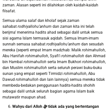
zaman. Alasan seperti ini dilahirkan oleh kaidah-kaidah
filsafat.
Semua ulama salaf dan kholaf sejak zaman
sahabat
rodhiyallohu’anhum
dan zaman kita ini telah
berijma’ menerima hadits ahad sebagai dalil untuk semua
sisi agama Islam termasuk aqidah. Semua Imam-imam
sunnah semasa sahabat
rodhiyallohu’anhum
dan sesudah
mereka (seperti empat Imam madzhab: Malik
rohimahulloh
,
Abu Hanifah
rohimahulloh
, Syafi’i
rohimahulloh
dan Ahmad
bin Hambal
rohimahulloh
serta Imam Bukhori
rohimahulloh
,
dan Muslim
rohimahulloh
serta seluruh perawi buku-buku
sunan yang empat seperti Tirmidzi
rohimahulloh
, Abu
Dawud
rohimahulloh
dan lain lainnya) semua mereka tidak
membeda-bedakan penggunaan hadits-hadits shohih
sebagai dalil untuk seluruh bagian agama Islam baik
mutawatir maupun ahad.
Wahyu dari Alloh
ﷻ
tidak ada yang bertentangan