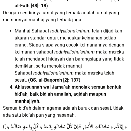
al-Fath [48]: 18)
Dengan sendirinya umat yang terbaik adalah umat yang
mempunyai manhaj yang terbaik juga.
Manhaj Sahabat
rodhiyallohu’anhum
telah dijadikan
ukuran standar untuk mengukur keimanan setiap
orang. Siapa-siapa yang cocok keimanannya dengan
keimanan sahabat
rodhiyallohu’anhum
maka mereka
telah mendapat hidayah dan barangsiapa yang tidak
demikian, serta menolak manhaj
Sahabat
rodhiyallohu’anhum
maka mereka telah
sesat.
(QS. al-Baqoroh [2]: 137)
Ahlussunnah wal Jama`ah menolak semua bentuk
bid’ah, baik bid’ah amaliah, aqidah maupun
manhajiyah.
Semua bid’ah dalam agama adalah buruk dan sesat, tidak
ada satu bid’ah pun yang hasanah.
(( وَ إِيَّاكُمْ وَ مُحْدَثَاتِ الأُمُوْرِ فَإِنَّ كُلَّ مُحْدَثَةٍ بِدْعَةٌ وَ كُلَّ بِدْعَةٍ ضَلاَلَةٌ وَ