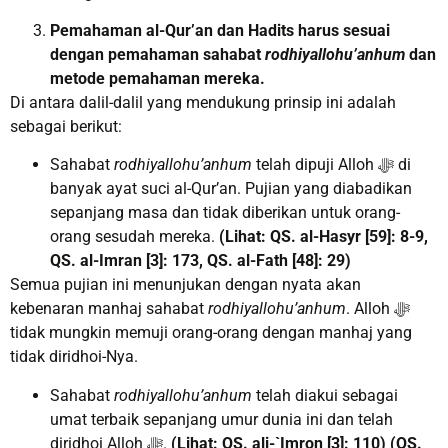
Pemahaman al-Qur’an dan Hadits harus sesuai
dengan pemahaman sahabat
rodhiyallohu’anhum
dan
metode pemahaman mereka
.
Di antara dalil-dalil yang mendukung prinsip ini adalah
sebagai berikut:
Sahabat
rodhiyallohu’anhum
telah dipuji Alloh ﷻ di
banyak ayat suci al-Qur’an. Pujian yang diabadikan
sepanjang masa dan tidak diberikan untuk orang-
orang sesudah mereka.
(Lihat: QS. al-Hasyr [59]: 8-9,
QS. al-Imran [3]: 173, QS. al-Fath [48]: 29)
Semua pujian ini menunjukan dengan nyata akan
kebenaran manhaj sahabat
rodhiyallohu’anhum
. Alloh ﷻ
tidak mungkin memuji orang-orang dengan manhaj yang
tidak diridhoi-Nya.
Sahabat
rodhiyallohu’anhum
telah diakui sebagai
umat terbaik sepanjang umur dunia ini dan telah
diridhoi Alloh ﷻ.
(Lihat: QS. ali-`Imron [3]: 110)
(QS.