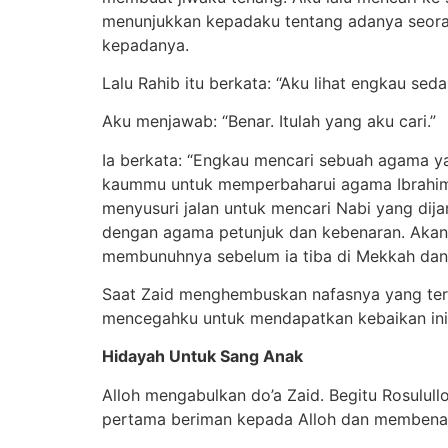
menunjukkan kepadaku tentang adanya seoran
kepadanya.
Lalu Rahib itu berkata: “Aku lihat engkau se
Aku menjawab: “Benar. Itulah yang aku cari.”
Ia berkata: “Engkau mencari sebuah agama y
kaummu untuk memperbaharui agama Ibrahim.
menyusuri jalan untuk mencari Nabi yang dijanjikan. Saat ia sedang
dengan agama petunjuk dan kebenaran. Akan
Saat Zaid menghembuskan nafasnya yang terak
mencegahku untuk mendapatkan kebaikan ini. 
Hidayah Untuk Sang Anak
Alloh mengabulkan do’a Zaid. Begitu Rosululloh ﷺ memulai dakwahnya kepada manusia untuk masuk Islam, Sa’id bin Zaid termasuk oran
pertama beriman kepada Alloh dan membena