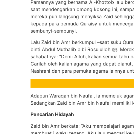
Pamannya yang bernama Al-Khottob lalu berd
saat mendengarkan omong kosong ini, sampai
mereka pun langsung menyiksa Zaid sehingga
kepada para pemuda Quraisy untuk mencegah 
sembunyi-sembunyi.
Lalu Zaid bin Amr berkumpul –saat suku Qura
binti Abdul Muthalib bibi Rosululloh ﷺ. Mereka semua mendiskusikan kesesatan yang terjadi pada bangsa Arab. Zaid lalu berkata kepada para
sahabatnya: “Demi Alloh, kalian semua tahu 
Carilah oleh kalian agama yang dapat dianut,
Nashrani dan para pemuka agama lainnya unt
Adapun Waraqah bin Naufal, ia memeluk agam
Sedangkan Zaid bin Amr bin Naufal memiliki ki
Pencarian Hidayah
Zaid bin Amr berkata: “Aku mempelajari aga
membuat jiwaku tenang. Aku lalu mencari ke