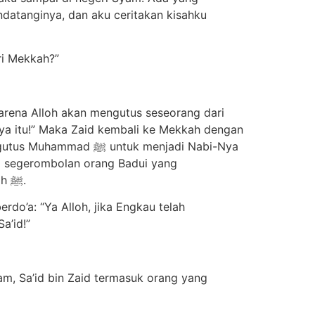
atanginya, dan aku ceritakan kisahku
ri Mekkah?”
arena Alloh akan mengutus seseorang dari
a itu!” Maka Zaid kembali ke Mekkah dengan
a segerombolan orang Badui yang
membunuhnya sebelum ia tiba di Mekkah dan sebelum matanya merasa puas berjumpa dengan Rosululloh ﷺ.
do’a: “Ya Alloh, jika Engkau telah
a’id!”