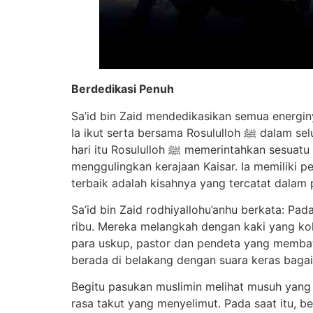
Berdedikasi Penuh
Sa’id bin Zaid mendedikasikan semua energin
Ia ikut serta bersama Rosululloh ﷺ dalam seluruh peperangan yang beliau lakukan kecuali dalam perang Badr saja. Ia tidak mengikutinya sebab pada
hari itu Rosululloh ﷺ memerintahkan sesuatu kepadanya. Ia turut serta bersama pasukan muslimin dalam pengambilalihan kekuasaan Kisra dan
menggulingkan kerajaan Kaisar. Ia memiliki p
terbaik adalah kisahnya yang tercatat dalam 
Sa’id bin Zaid rodhiyallohu’anhu berkata: Pa
ribu. Mereka melangkah dengan kaki yang ko
para uskup, pastor dan pendeta yang membaw
berada di belakang dengan suara keras bagaik
Begitu pasukan muslimin melihat musuh yang
rasa takut yang menyelimut. Pada saat itu, 