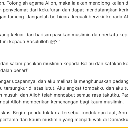
loh. Tolonglah agama Alloh, maka Ia akan menolong kalian
h penyelamat dari kekufuran dan dapat mendatangkan keri
an tameng. Janganlah berbicara kecuali berzikir kepada Al
 yang keluar dari barisan pasukan muslimin dan berkata ke
pada saat ini. Maukah engkau membawa surat ini kepada Rosululloh ﷺ?!”
an salam pasukan muslimin kepada Beliau dan katakan kepa
dalah benar!”
engar ucapannya, dan aku melihat ia menghunuskan pedan
ku tersungkur di atas lutut. Aku angkat tombakku dan aku
h musuh, dan Alloh telah mencabut semua rasa takutku. Pa
mpai Alloh memberikan kemenangan bagi kaum muslimin.
skus. Begitu penduduk kota tersebut tunduk dan taat, Abu
g pertama dari kaum muslimin yang menjadi wali di Damasku