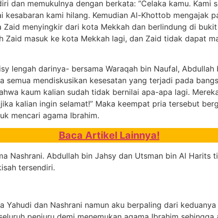
iri dan memukulnya dengan berkata: “Celaka kamu. Kami 
 kesabaran kami hilang. Kemudian Al-Khottob mengajak pa
 Zaid menyingkir dari kota Mekkah dan berlindung di buk
Zaid masuk ke kota Mekkah lagi, dan Zaid tidak dapat m
isy lengah darinya- bersama Waraqah bin Naufal, Abdullah 
bahwa kaum kalian sudah tidak bernilai apa-apa lagi. Mer
 jika kalian ingin selamat!” Maka keempat pria tersebut b
uk mencari agama Ibrahim.
Baca Artikel Lainnya!
a Nashrani. Abdullah bin Jahsy dan Utsman bin Al Harits
sah tersendiri.
ma Yahudi dan Nashrani namun aku berpaling dari keduanya
 seluruh penjuru demi menemukan agama Ibrahim sehingga 