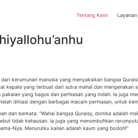
Tentang Kami
Layanan
dhiyallohu’anhu
jauh dari kerumunan manusia yang menyaksikan bangsa Qurai
kat kepala yang terbuat dari sutra mahal dan mengenakan 
 pakaian yang bagus dan perhiasan yang indah. Ia juga m
 telah dihiasi dengan berbagai macam perhiasan, untuk kem
erkata: “Wahai bangsa Quraisy, domba adalah makhluk Alloh! Alloh ﷻ Y
sebut tidak kehausan. Ia juga yang menumbuhkan rerumpu
nama-Nya. Menurutku kalian adalah kaum yang bodoh!”