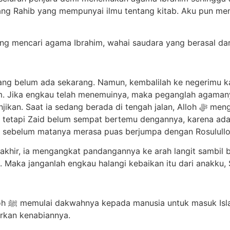
g Rahib yang mempunyai ilmu tentang kitab. Aku pun mend
dang mencari agama Ibrahim, wahai saudara yang berasal da
ang belum ada sekarang. Namun, kembalilah ke negerimu k
 Jika engkau telah menemuinya, maka peganglah agamany
 berada di tengah jalan, Alloh ﷻ mengutus Muhammad ﷺ untuk menjadi Nabi-Nya
 tetapi Zaid belum sempat bertemu dengannya, karena ad
hir, ia mengangkat pandangannya ke arah langit sambil ber
Maka janganlah engkau halangi kebaikan itu dari anakku, S
g yang
rkan kenabiannya.