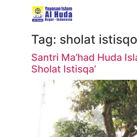
Tag:
sholat istisq
Santri Ma’had Huda I
Sholat Istisqa’