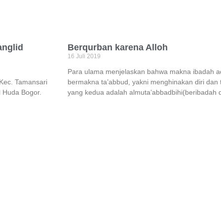
anglid
Berqurban karena Alloh
16 Juli 2019
Para ulama menjelaskan bahwa makna ibadah ad
 Kec. Tamansari
bermakna ta’abbud, yakni menghinakan diri dan
l Huda Bogor.
yang kedua adalah almuta’abbadbihi(beribadah 