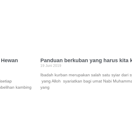
n Hewan
Panduan berkuban yang harus kita 
19 Juni 2019
Ibadah kurban merupakan salah satu syiar dari sy
isetiap
yang Alloh syariatkan bagi umat Nabi Muhamma
mbelihan kambing
yang