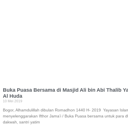
Buka Puasa Bersama di Masjid Ali bin Abi Thalib Y
Al Huda
10 Mei 2019
Bogor, Alhamdulillah dibulan Romadhon 1440 H- 2019 Yayasan Isla
menyelenggarakan Ifthor Jama’i / Buka Puasa bersama untuk para dhu
dakwah, santri yatim