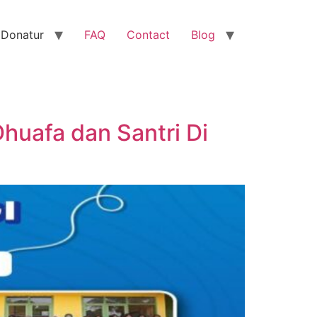
 Donatur
FAQ
Contact
Blog
huafa dan Santri Di