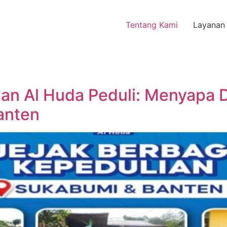
Tentang Kami
Layanan
ian Al Huda Peduli: Menyapa D
anten