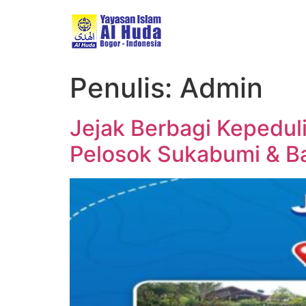
Penulis:
Admin
Jejak Berbagi Kepedul
Pelosok Sukabumi & B