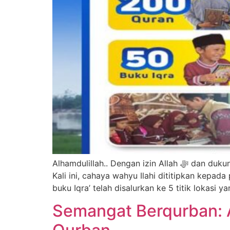
Alhamdulillah.. Dengan izin Allah ﷻ dan dukungan para dermawan, program Wakaf Al-Qur’an dari Al Huda Peduli kembali menyapa bumi Nusantara.
Kali ini, cahaya wahyu Ilahi dititipkan kepa
buku Iqra’ telah disalurkan ke 5 titik lokasi
Semangat Berqurban: 