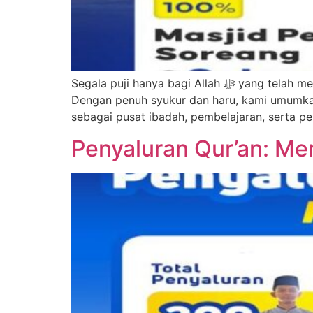
Segala puji hanya bagi Allah ﷻ yang telah memudahkan setiap langkah dalam proses pembangunan Masjid Pesantren Tahfidz Qur’an di Soreang.
Dengan penuh syukur dan haru, kami umumkan
sebagai pusat ibadah, pembelajaran, serta pe
Penyaluran Qur’an: Me