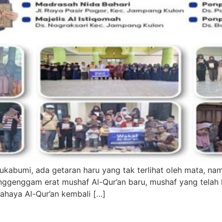
ukabumi, ada getaran haru yang tak terlihat oleh mata, namu
nggenggam erat mushaf Al-Qur’an baru, mushaf yang telah l
haya Al-Qur’an kembali […]