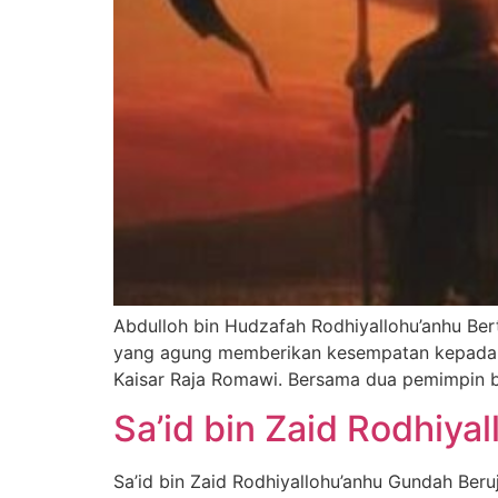
Abdulloh bin Hudzafah Rodhiyallohu’anhu Ber
yang agung memberikan kesempatan kepada Ab
Kaisar Raja Romawi. Bersama dua pemimpin be
Sa’id bin Zaid Rodhiya
Sa’id bin Zaid Rodhiyallohu’anhu Gundah Beru