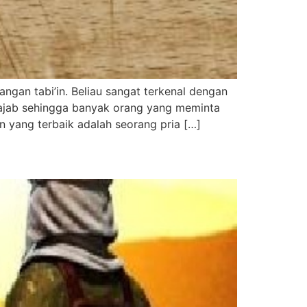
angan tabi’in. Beliau sangat terkenal dengan
aimana hadits Rosululloh ﷺ : “Sesungguhnya tabi’in yang terbaik adalah seorang pria […]