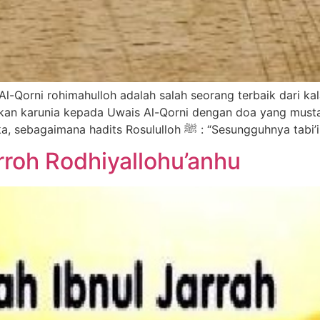
l-Qorni rohimahulloh adalah salah seorang terbaik dari kal
beliau untuk mendoakan kebaikan bagi mereka, sebag
rroh Rodhiyallohu’anhu