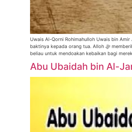
Uwais Al-Qorni Rohimahulloh Uwais bin Amir A
baktinya kepada orang tua. Alloh ﷻ memberikan karunia kepada Uwais Al-Qorni dengan doa yang mustajab sehingga banyak orang yang meminta
Abu Ubaidah bin Al-Ja