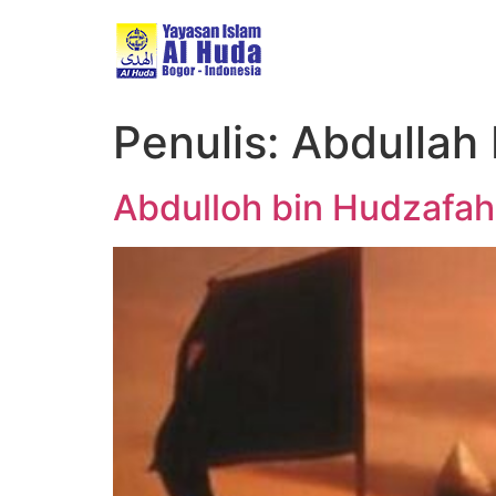
Penulis:
Abdullah F
Abdulloh bin Hudzafah