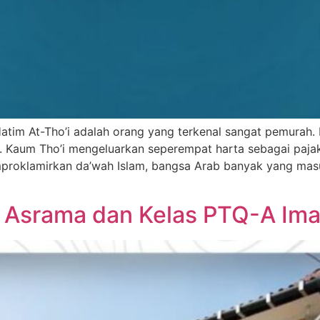
 Hatim At-Tho’i adalah orang yang terkenal sangat pemurah
 Kaum Tho’i mengeluarkan seperempat harta sebagai pajak
Asrama dan Kelas PTQ-A Imam