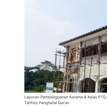
Laporan Pembanguanan Asrama & Kelas PTQ-A 
Tahfidz Penghafal Qur’an