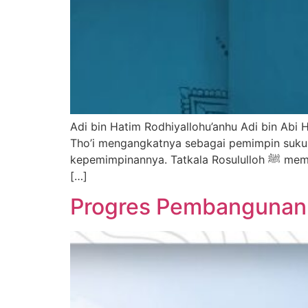
Adi bin Hatim Rodhiyallohu’anhu Adi bin Abi
Tho’i mengangkatnya sebagai pemimpin suku.
kepemimpinannya. Tatkala Rosululloh ﷺ memproklamirkan da’wah Islam, bangsa Arab banyak yang masuk Islam. Adi melihat pengaruh Rosululloh ﷺ
[…]
Progres Pembangunan 